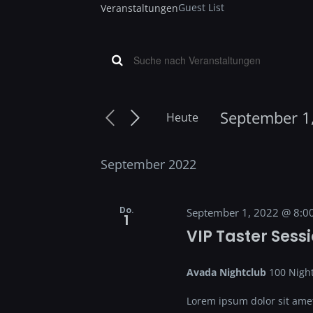
Guest List
Veranstaltungen
Veransta
Bitte
Schlüsselwort
eingeben.
September 1
Heute
Suche
Suche
Datum
nach
wählen.
Veranstaltungen
September 2022
Schlüsselwort.
und
Do.
September 1, 2022 @ 8:0
1
VIP Taster Sess
Ansichten
Avada Nightclub
100 Night
Lorem ipsum dolor sit amet,