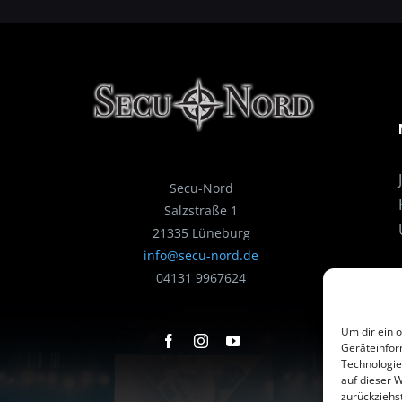
Secu-Nord
Salzstraße 1
21335 Lüneburg
info@secu-nord.de
04131 9967624
Um dir ein 
Geräteinfor
Technologie
auf dieser 
zurückziehs