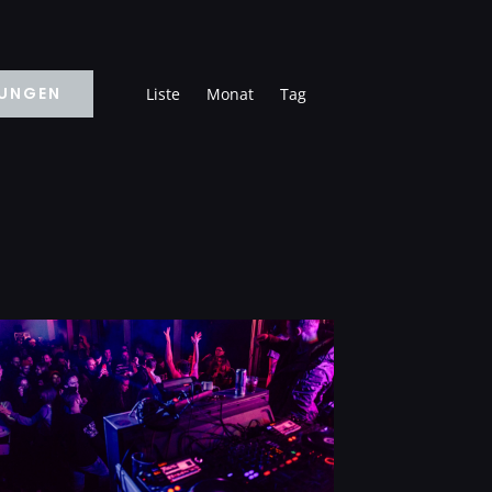
Veranstaltung
TUNGEN
Liste
Monat
Tag
Ansichten-
Navigation