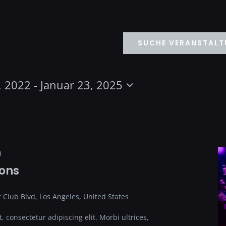
SUCHE VERANSTAL
ltungen
, 2022
 - 
Januar 23, 2025
0
ions
,
 Club Blvd, Los Angeles, United States
 consectetur adipiscing elit. Morbi ultrices,