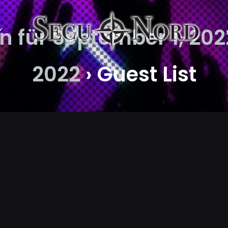
 für September 1, 202
2022
› Guest List