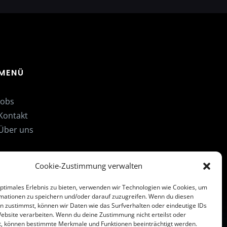
MENÜ
Jobs
Kontakt
Über uns
Cookie-Zustimmung verwalten
optimales Erlebnis zu bieten, verwenden wir Technologien wie Cookies, um
mationen zu speichern und/oder darauf zuzugreifen. Wenn du diesen
n zustimmst, können wir Daten wie das Surfverhalten oder eindeutige IDs
Website verarbeiten. Wenn du deine Zustimmung nicht erteilst oder
t, können bestimmte Merkmale und Funktionen beeinträchtigt werden.